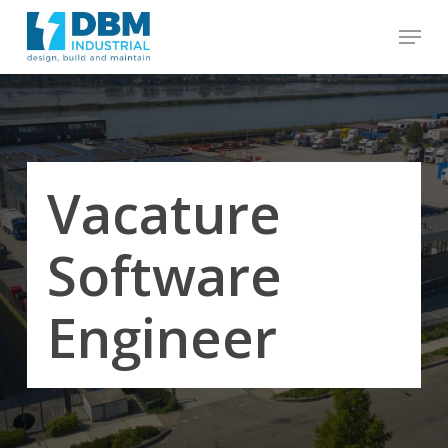
to
Menu
main
content
Close
Menu
Vacature
Software
Engineer