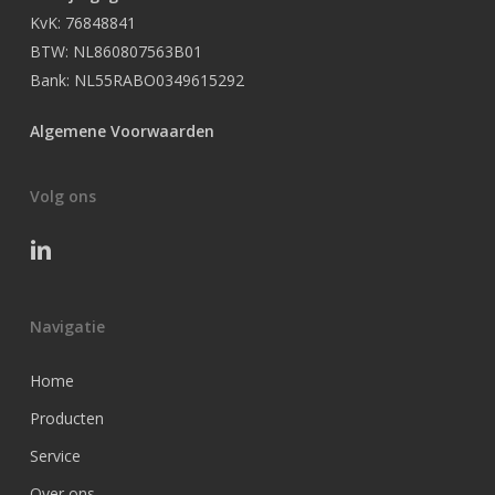
KvK: 76848841
BTW: NL860807563B01
Bank: NL55RABO0349615292
Algemene Voorwaarden
Volg ons
Navigatie
Home
Producten
Service
Over ons