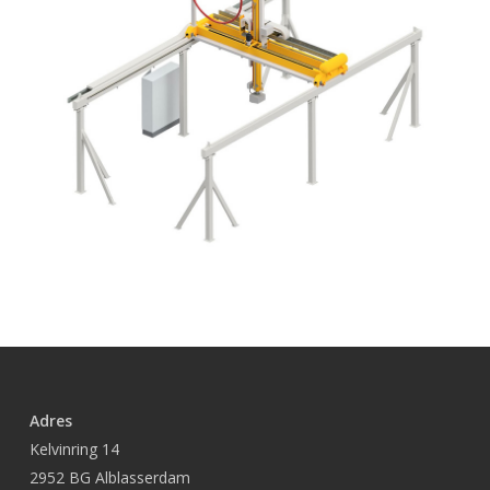
Adres
Kelvinring 14
2952 BG Alblasserdam