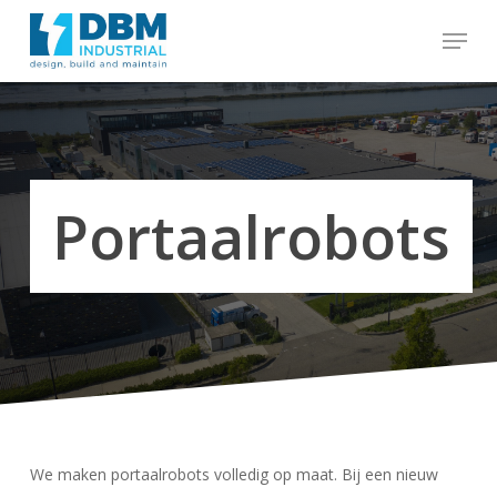
to
Menu
main
content
Close
Menu
Portaalrobots
We maken portaalrobots volledig op maat. Bij een nieuw