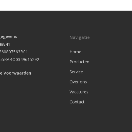
gegevens
Navigatie
48841
860807563B01
Home
L55RABO0349615292
Producten
Service
e Voorwaarden
Over ons
Vacatures
Contact