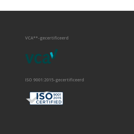
VCA**-gecertificeerd
ISO 9001:2015-gecertificeerd