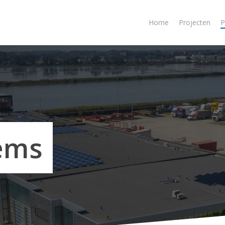
Home
Projecten
P
tems