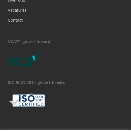
Over ons
Vacatures
Contact
VCA**-gecertificeerd
ISO 9001:2015-gecertificeerd