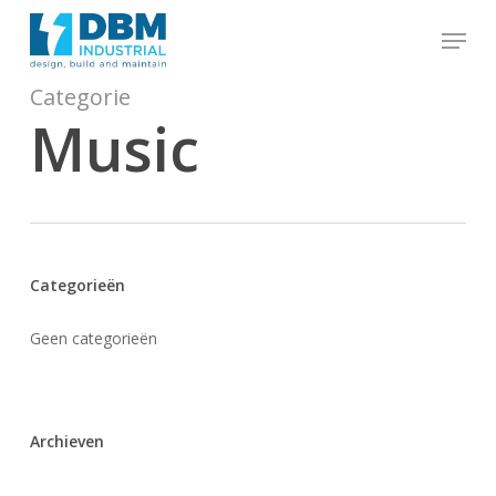
to
Menu
main
content
Close
Categorie
Menu
Music
Categorieën
Geen categorieën
Archieven